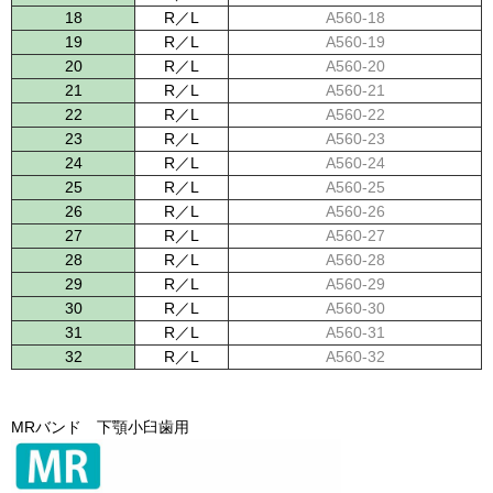
18
R／L
A560-18
19
R／L
A560-19
20
R／L
A560-20
21
R／L
A560-21
22
R／L
A560-22
23
R／L
A560-23
24
R／L
A560-24
25
R／L
A560-25
26
R／L
A560-26
27
R／L
A560-27
28
R／L
A560-28
29
R／L
A560-29
30
R／L
A560-30
31
R／L
A560-31
32
R／L
A560-32
MRバンド 下顎小臼歯用