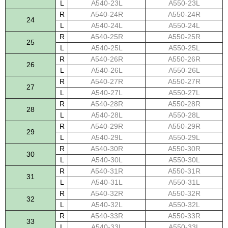
L
A540-23L
A550-23L
R
A540-24R
A550-24R
24
L
A540-24L
A550-24L
R
A540-25R
A550-25R
25
L
A540-25L
A550-25L
R
A540-26R
A550-26R
26
L
A540-26L
A550-26L
R
A540-27R
A550-27R
27
L
A540-27L
A550-27L
R
A540-28R
A550-28R
28
L
A540-28L
A550-28L
R
A540-29R
A550-29R
29
L
A540-29L
A550-29L
R
A540-30R
A550-30R
30
L
A540-30L
A550-30L
R
A540-31R
A550-31R
31
L
A540-31L
A550-31L
R
A540-32R
A550-32R
32
L
A540-32L
A550-32L
R
A540-33R
A550-33R
33
L
A540-33L
A550-33L