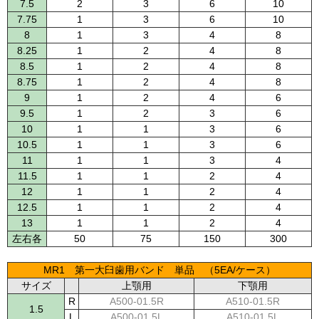
7.5
2
3
6
10
7.75
1
3
6
10
8
1
3
4
8
8.25
1
2
4
8
8.5
1
2
4
8
8.75
1
2
4
8
9
1
2
4
6
9.5
1
2
3
6
10
1
1
3
6
10.5
1
1
3
6
11
1
1
3
4
11.5
1
1
2
4
12
1
1
2
4
12.5
1
1
2
4
13
1
1
2
4
左右各
50
75
150
300
MR1 第一大臼歯用バンド 単品 （5EA/ケース）
サイズ
上顎用
下顎用
R
A500-01.5R
A510-01.5R
1.5
L
A500-01.5L
A510-01.5L