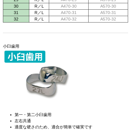
30
R／L
A470-30
A570-30
31
R／L
A470-31
A570-31
32
R／L
A470-32
A570-32
小臼歯用
第一・第二小臼歯用
左右共通
適度な硬さのため、適合が簡単で確実です