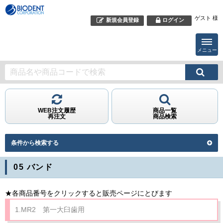
ゲスト 様
新規会員登録
ログイン
メニュー
WEB注文履歴
商品一覧
再注文
商品検索
条件から検索する
05 バンド
★各商品番号をクリックすると販売ページにとびます
1.MR2 第一大臼歯用