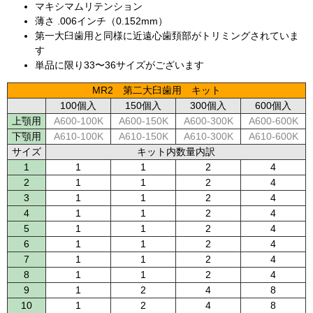
マキシマムリテンション
薄さ .006インチ（0.152mm）
第一大臼歯用と同様に近遠心歯頚部がトリミングされていま
す
単品に限り33〜36サイズがございます
MR2 第二大臼歯用 キット
100個入
150個入
300個入
600個入
上顎用
A600-100K
A600-150K
A600-300K
A600-600K
下顎用
A610-100K
A610-150K
A610-300K
A610-600K
サイズ
キット内数量内訳
1
1
1
2
4
2
1
1
2
4
3
1
1
2
4
4
1
1
2
4
5
1
1
2
4
6
1
1
2
4
7
1
1
2
4
8
1
1
2
4
9
1
2
4
8
10
1
2
4
8