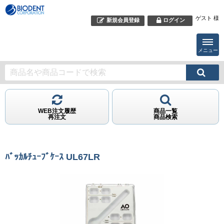
ゲスト 様
新規会員登録
ログイン
メニュー
WEB注文履歴
商品一覧
再注文
商品検索
ﾊﾞｯｶﾙﾁｭｰﾌﾞｹｰｽ UL67LR