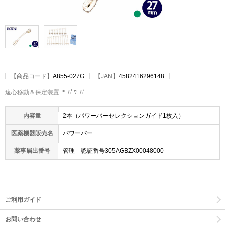
【
商品コード
】
A855-027G
【JAN】
4582416296148
遠心移動＆保定装置
ﾊﾟﾜｰﾊﾞｰ
内容量
2本（パワーバーセレクションガイド1枚入）
医薬機器販売名
パワーバー
薬事届出番号
管理 認証番号305AGBZX00048000
ご利用ガイド
お問い合わせ