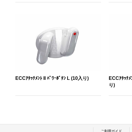
ECCｱﾀｯﾁﾒﾝﾄ II ﾊﾟﾜｰﾎﾞﾀﾝ L (10入り)
ECCｱﾀｯﾁﾒﾝﾄ
り)
ご利用ガイド