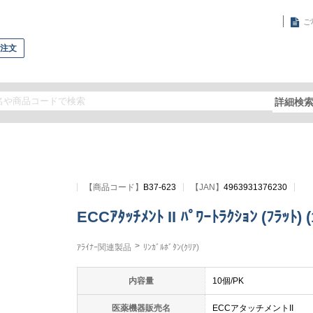
ご
再注文
詳細検
【
商品コード
】
B37-623
【JAN】
4963931376230
ECCｱﾀｯﾁﾒﾝﾄ II ﾊﾟﾜｰﾄﾗｸｼｮﾝ (ﾌﾗｯﾄ)
ｱﾗｲﾅｰ関連製品
ﾘﾝｶﾞﾙﾎﾞﾀﾝ(ｸﾘｱ)
内容量
10個/PK
医薬機器販売名
ECCアタッチメントII