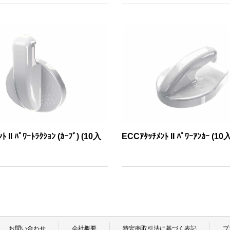
 II ﾊﾟﾜｰﾄﾗｸｼｮﾝ (ｶｰﾌﾞ) (10入
ECCｱﾀｯﾁﾒﾝﾄ II ﾊﾟﾜｰｱﾝｶｰ (10
お問い合わせ
会社概要
特定商取引法に基づく表記
プ