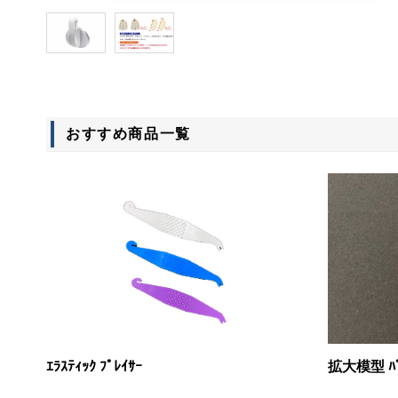
おすすめ商品
一覧
ｴﾗｽﾃｨｯｸ ﾌﾟﾚｲｻｰ
拡大模型 ﾊﾟﾜ