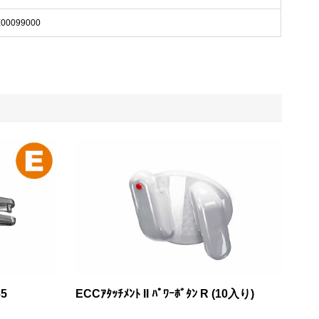
0099000
65
ECCｱﾀｯﾁﾒﾝﾄ II ﾊﾟﾜｰﾎﾞﾀﾝ R (10入り)