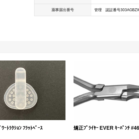
薬事届出番号
管理 認証番号303AGBZX0
ｰﾄﾗｸｼｮﾝ ﾌﾗｯﾄﾍﾞｰｽ
矯正ﾌﾟﾗｲﾔｰ EVER ｷｰﾊﾟﾝﾁ #4