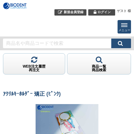
ゲスト 様
新規会員登録
ログイン
メニュー
WEB注文履歴
商品一覧
再注文
商品検索
ｱｸﾘﾙｷｰﾎﾙﾀﾞｰ 矯正 (ﾋﾟﾝｸ)