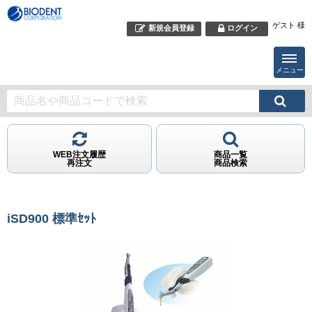
ゲスト 様
新規会員登録
ログイン
メニュー
WEB注文履歴
商品一覧
再注文
商品検索
iSD900 標準ｾｯﾄ