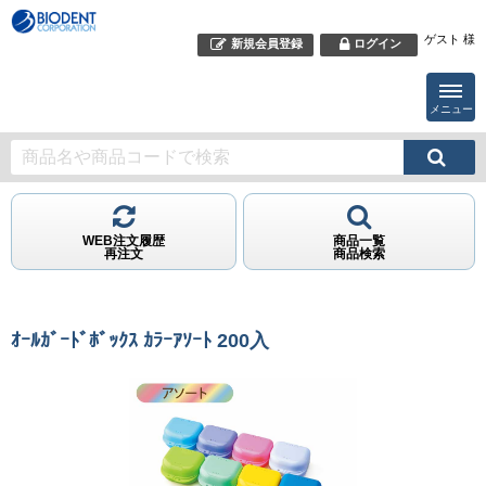
ゲスト 様
新規会員登録
ログイン
メニュー
WEB注文履歴
商品一覧
再注文
商品検索
ｵｰﾙｶﾞｰﾄﾞﾎﾞｯｸｽ ｶﾗｰｱｿｰﾄ 200入