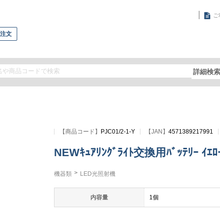
ご
再注文
詳細検
【
商品コード
】
PJC01/2-1-Y
【JAN】
4571389217991
NEWｷｭｱﾘﾝｸﾞﾗｲﾄ交換用ﾊﾞｯﾃﾘｰ ｲｴﾛ
機器類
LED光照射機
内容量
1個