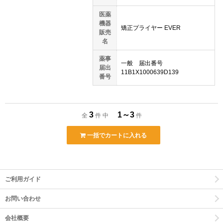
医薬
機器
矯正プライヤー EVER
販売
名
薬事
一般 届出番号
届出
11B1X1000639D139
番号
3
1～3
全
件 中
件
一括でカートに入れる
ご利用ガイド
お問い合わせ
会社概要