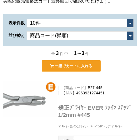
実際の販売価格はカート最終画面で確認いただけます。
表示件数
並び替え
3
1～3
全
件 中
件
一括でカートに入れる
【商品コード】
B27-445
【JAN】
4963931274451
矯正ﾌﾟﾗｲﾔｰ EVER ﾌｧｲﾝ ｽﾃｯﾌﾟ
1/2mm #445
ﾌﾟﾗｲﾔｰ＆ｲﾝｽﾂﾙﾒﾝﾄ
ﾍﾞﾝﾃﾞｨﾝｸﾞﾌﾟﾗｲﾔｰ