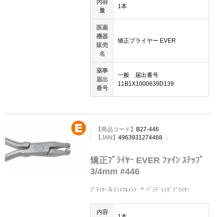
内容
1本
量
医薬
機器
矯正プライヤー EVER
販売
名
薬事
一般 届出番号
届出
11B1X1000639D139
番号
【商品コード】
B27-446
【JAN】
4963931274468
矯正ﾌﾟﾗｲﾔｰ EVER ﾌｧｲﾝ ｽﾃｯﾌﾟ
3/4mm #446
ﾌﾟﾗｲﾔｰ＆ｲﾝｽﾂﾙﾒﾝﾄ
ﾍﾞﾝﾃﾞｨﾝｸﾞﾌﾟﾗｲﾔｰ
内容
1本