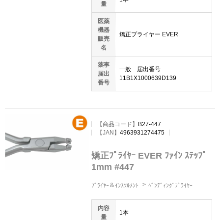
量
医薬
機器
矯正プライヤー EVER
販売
名
薬事
一般 届出番号
届出
11B1X1000639D139
番号
【商品コード】
B27-447
【JAN】
4963931274475
矯正ﾌﾟﾗｲﾔｰ EVER ﾌｧｲﾝ ｽﾃｯﾌﾟ
1mm #447
ﾌﾟﾗｲﾔｰ＆ｲﾝｽﾂﾙﾒﾝﾄ
ﾍﾞﾝﾃﾞｨﾝｸﾞﾌﾟﾗｲﾔｰ
内容
1本
量