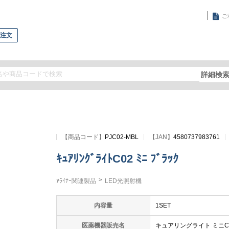
ご
再注文
詳細検
【
商品コード
】
PJC02-MBL
【JAN】
4580737983761
ｷｭｱﾘﾝｸﾞﾗｲﾄC02 ﾐﾆ ﾌﾞﾗｯｸ
ｱﾗｲﾅｰ関連製品
LED光照射機
内容量
1SET
医薬機器販売名
キュアリングライト ミニC