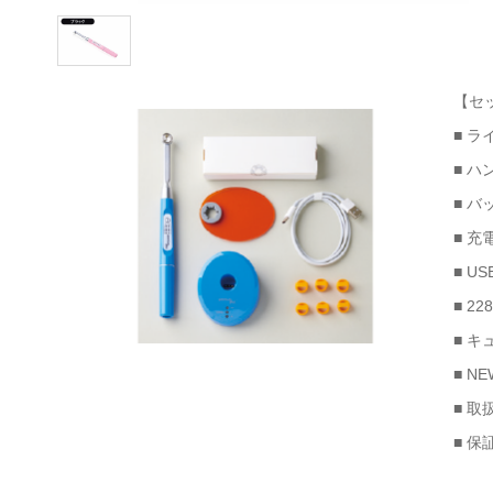
【セ
■ ラ
■ ハ
■ バ
■ 充
■ U
■ 2
■ 
■ N
■ 取
■ 保