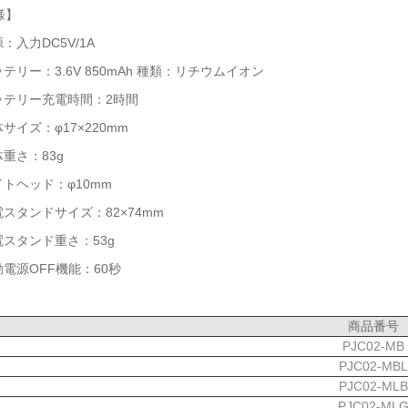
様】
源：入力DC5V/1A
ッテリー：3.6V 850mAh 種類：リチウムイオン
バッテリー充電時間：2時間
体サイズ：φ17×220mm
体重さ：83g
イトヘッド：φ10mm
電スタンドサイズ：82×74mm
電スタンド重さ：53g
動電源OFF機能：60秒
商品番号
PJC02-MB
PJC02-MBL
PJC02-MLB
PJC02-ML