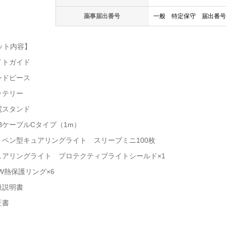
薬事届出番号
一般 特定保守 届出番号27B
ット内容】
イトガイド
ンドピース
ッテリー
電スタンド
SBケーブルCタイプ（1m）
28 ペン型キュアリングライト スリーブミニ100枚
キュアリングライト プロテクティブライトシールド×1
EW熱保護リング×6
扱説明書
証書