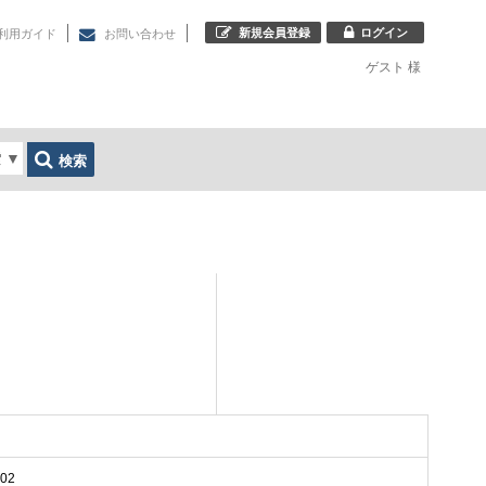
新規会員登録
ログイン
利用ガイド
お問い合わせ
ゲスト
様
索
▼
検索
02