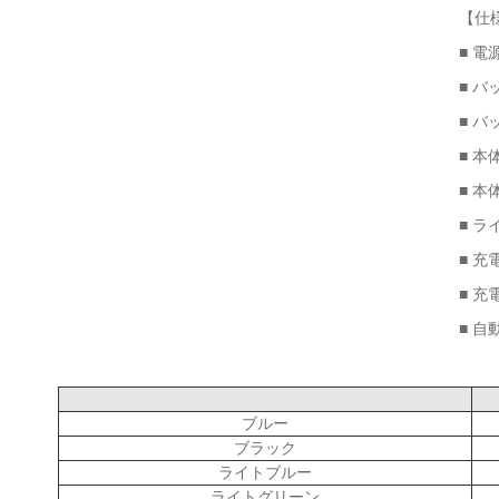
【仕
■ 電
■ バ
■ 
■ 本
■ 本
■ ラ
■ 充
■ 充
■ 自
ブルー
ブラック
ライトブルー
ライトグリーン