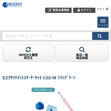
ゲスト 様
新規会員登録
ログイン
メニュー
WEB注文履歴
商品一覧
再注文
商品検索
EZｱﾀｯﾁﾒﾝﾄｽﾀｰﾀｰｷｯﾄ C02-M ﾗｲﾄｸﾞﾘｰﾝ